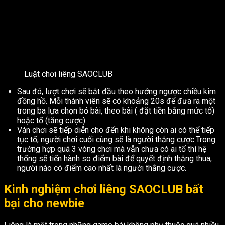
Luật chơi liêng SAOCLUB
Sau đó, lượt chơi sẽ bắt đầu theo hướng ngược chiều kim
đồng hồ. Mỗi thành viên sẽ có khoảng 20s để đưa ra một
trong ba lựa chọn bỏ bài, theo bài ( đặt tiền bằng mức tố)
hoặc tố (tăng cược).
Ván chơi sẽ tiếp diễn cho đến khi không còn ai có thể tiếp
tục tố, người chơi cuối cùng sẽ là người thắng cược.Trong
trường hợp quá 3 vòng chơi mà vẫn chưa có ai tố thì hệ
thống sẽ tiến hành so điểm bài để quyết định thắng thua,
người nào có điểm cao nhất là người thắng cược.
Kinh nghiệm chơi liêng SAOCLUB bất
bại cho newbie