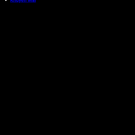
Khuyến Mãi