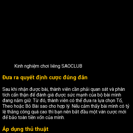
Kinh nghiệm chơi liêng SAOCLUB
Đưa ra quyết định cược đúng đắn
Sau khi nhận được bài, thành viên cần phải quan sát và phân
tích cẩn thận để đánh giá được sức mạnh của bộ bài mình
đang nắm giữ. Từ đó, thành viên có thể đưa ra lựa chọn Tố,
Theo hoặc Bỏ Bài sao cho hợp lý. Nếu cảm thấy bài mình có tỷ
lệ thắng công quá cao thì bạn nên bắt đầu một ván cược mới
để bảo toàn tiền vốn của mình.
Áp dụng thủ thuật