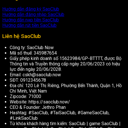
Hướng dẫn đăng ký SaoClub
Hướng dẫn đăng nhập SaoClub
Hướng dẫn nạp tiền SaoClub
Hướng dẫn rút tiền SaoClub
Liên hệ SaoClub
Công ty: SaoClub Now
Mã số thuế: 345987654
Giấy phép kinh doanh số 15623984/GP-BTTTT, được Bộ
Thông tin và Truyền thông cấp ngày 20/06/2023 có hiệu
lực đến ngày 20/06/2028.
Email:
cskh@saoclub.now
SĐT: 0912345678
Địa chỉ: 120 Lê Thị Riêng, Phường Bến Thành, Quận 1, Hồ
Chí Minh, Việt Nam
Zipcode: 71000
Website: https://saoclub.now/
CEO & Founder: Jethro Phan
Hashtag: #SaoClub, #TaiSaoClub, #GameSaoClub,
#LinkSaoClub
Từ khóa khách hàng tìm kiếm: SaoClub | game SaoClub |