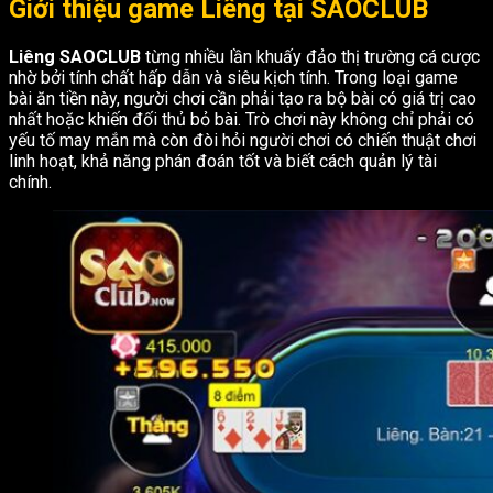
Giới thiệu game Liêng tại SAOCLUB
Liêng SAOCLUB
từng nhiều lần khuấy đảo thị trường cá cược
nhờ bởi tính chất hấp dẫn và siêu kịch tính. Trong loại game
bài ăn tiền này, người chơi cần phải tạo ra bộ bài có giá trị cao
nhất hoặc khiến đối thủ bỏ bài. Trò chơi này không chỉ phải có
yếu tố may mắn mà còn đòi hỏi người chơi có chiến thuật chơi
linh hoạt, khả năng phán đoán tốt và biết cách quản lý tài
chính.