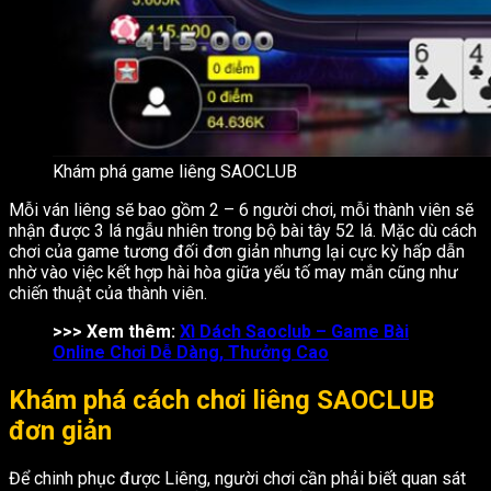
Khám phá game liêng SAOCLUB
Mỗi ván liêng sẽ bao gồm 2 – 6 người chơi, mỗi thành viên sẽ
nhận được 3 lá ngẫu nhiên trong bộ bài tây 52 lá. Mặc dù cách
chơi của game tương đối đơn giản nhưng lại cực kỳ hấp dẫn
nhờ vào việc kết hợp hài hòa giữa yếu tố may mắn cũng như
chiến thuật của thành viên.
>>> Xem thêm:
Xì Dách Saoclub – Game Bài
Online Chơi Dễ Dàng, Thưởng Cao
Khám phá cách chơi liêng SAOCLUB
đơn giản
Để chinh phục được Liêng, người chơi cần phải biết quan sát