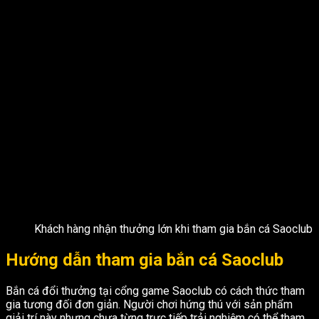
Khách hàng nhận thưởng lớn khi tham gia bắn cá Saoclub
Hướng dẫn tham gia bắn cá Saoclub
Bắn cá đổi thưởng tại cổng game Saoclub có cách thức tham
gia tương đối đơn giản. Người chơi hứng thú với sản phẩm
giải trí này nhưng chưa từng trực tiếp trải nghiệm có thể tham