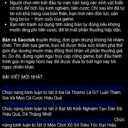
Người chơi nên bắt đầu từ việc săn lùng các sinh vật biển
cỡ nhỏ để tích lũy kinh nghiệm, tiền cược. Chỉ sau khi đã tự
tin với khả năng của bản thân, bạn mới nên dồn lực săn
lùng boss – trùm cuối của game.
Bạn nên tránh sử dụng tính năng bắn tự động nếu không
muốn lãng phí tiền cược, để lỡ mất phần thưởng hấp dẫn.
Bắn cá Saoclub
truyền thống, đơn giản nhưng không hề nhàm
chán. Tìm đến tựa game, bạn sẽ được thỏa sức khám phá thế
giới đại dương muôn màu đồng thời nhận về phần thưởng giá
trị. Do đó, đừng ngần ngại truy cập cổng game, bắt đầu hành
trình giải trí ngay hôm nay để được đưa từ bất ngờ này tới
ngạc nhiên khác.
BÀI VIẾT MỚI NHẤT
Đá Gà Thomo Là Gì? Luật Tham Gia Và Mẹo Cá Cược Hiệu Quả
Chức năng bình luận bị tắt
ở Đá Gà Thomo Là Gì? Luật Tham
Gia Và Mẹo Cá Cược Hiệu Quả
Bật Mí Kinh Nghiệm Tạo Dàn Đề Hiệu Quả, Dễ Thắng Nhất
Chức năng bình luận bị tắt
ở Bật Mí Kinh Nghiệm Tạo Dàn Đề
Hiệu Quả, Dễ Thắng Nhất
Mẹo Chơi Xổ Số Siêu Tốc Đạt Hiệu Quả, Giúp Thắng Lớn
Chức
năng bình luận bị tắt
ở Mẹo Chơi Xổ Số Siêu Tốc Đạt Hiệu