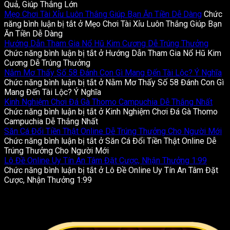
Quả, Giúp Thắng Lớn
Mẹo Chơi Tài Xỉu Luôn Thắng Giúp Bạn Ăn Tiền Dễ Dàng
Chức
năng bình luận bị tắt
ở Mẹo Chơi Tài Xỉu Luôn Thắng Giúp Bạn
Ăn Tiền Dễ Dàng
Hướng Dẫn Tham Gia Nổ Hũ Kim Cương Dễ Trúng Thưởng
Chức năng bình luận bị tắt
ở Hướng Dẫn Tham Gia Nổ Hũ Kim
Cương Dễ Trúng Thưởng
Nằm Mơ Thấy Số 58 Đánh Con Gì Mang Đến Tài Lộc? Ý Nghĩa
Chức năng bình luận bị tắt
ở Nằm Mơ Thấy Số 58 Đánh Con Gì
Mang Đến Tài Lộc? Ý Nghĩa
Kinh Nghiệm Chơi Đá Gà Thomo Campuchia Dễ Thắng Nhất
Chức năng bình luận bị tắt
ở Kinh Nghiệm Chơi Đá Gà Thomo
Campuchia Dễ Thắng Nhất
Săn Cá Đổi Tiền Thật Online Dễ Trúng Thưởng Cho Người Mới
Chức năng bình luận bị tắt
ở Săn Cá Đổi Tiền Thật Online Dễ
Trúng Thưởng Cho Người Mới
Lô Đề Online Uy Tín An Tâm Đặt Cược, Nhận Thưởng 1:99
Chức năng bình luận bị tắt
ở Lô Đề Online Uy Tín An Tâm Đặt
Cược, Nhận Thưởng 1:99