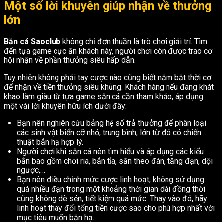
Một số lời khuyên giúp nhận về thưởng
lớn
Bắn cá Saoclub
không chỉ đơn thuần là trò chơi giải trí. Tìm
đến tựa game cực ăn khách này, người chơi còn được trao cơ
hội nhận về phần thưởng siêu hấp dẫn.
Tuy nhiên không phải tay cược nào cũng biết nắm bắt thời cơ
để nhận về tiền thưởng siêu khủng. Khách hàng nếu đang khát
khao làm giàu từ tựa game săn cá cần tham khảo, áp dụng
một vài lời khuyên hữu ích dưới đây:
Bạn nên nghiên cứu bảng hệ số trả thưởng để phân loại
các sinh vật biển cỡ nhỏ, trung bình, lớn từ đó có chiến
thuật bắn hạ hợp lý.
Người chơi khi săn cá nên tìm hiểu và áp dụng các kiểu
bắn bao gồm chơi ria, bắn tỉa, săn theo đàn, tăng đạn, dội
ngược,…
Bạn nên điều chỉnh mức cược linh hoạt, không sử dụng
quá nhiều đạn trong một khoảng thời gian dài đồng thời
cũng không dè sẻn, tiết kiệm quá mức. Thay vào đó, hãy
linh hoạt thay đổi tổng tiền cược sao cho phù hợp nhất với
mục tiêu muốn bắn hạ.