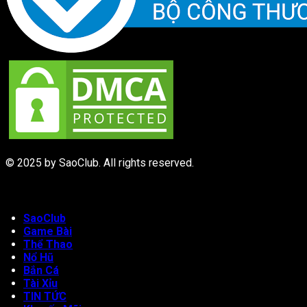
© 2025 by SaoClub. All rights reserved.
SaoClub
Game Bài
Thể Thao
Nổ Hũ
Bắn Cá
Tài Xỉu
TIN TỨC