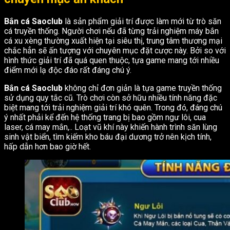
Bắn cá Saoclub
là sản phẩm giải trí được làm mới từ trò săn
cá truyền thống. Người chơi nếu đã từng trải nghiệm máy bắn
cá xu xèng thường xuất hiện tại siêu thị, trung tâm thương mại
chắc hẳn sẽ ấn tượng với chuyên mục đặt cược này. Bởi so với
hình thức giải trí đã quá quen thuộc, tựa game mang tới nhiều
điểm mới lạ độc đáo rất đáng chú ý.
Bắn cá Saoclub
không chỉ đơn giản là tựa game truyền thống
sử dụng quy tắc cũ. Trò chơi còn sở hữu nhiều tính năng đặc
biệt mang tới trải nghiệm giải trí khó quên. Trong đó, đáng chú
ý nhất phải kể đến hệ thống trang bị bao gồm ngư lôi, cua
laser, cá may mắn,.. Loạt vũ khí này khiến hành trình săn lùng
sinh vật biển, tìm kiếm kho báu đại dương trở nên kịch tính,
hấp dẫn hơn bao giờ hết.