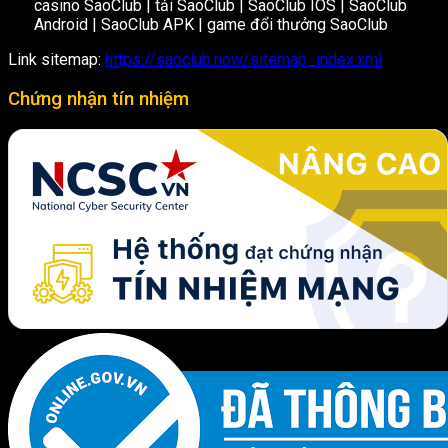
casino SaoClub | tải SaoClub | SaoClub IOS | SaoClub
Android | SaoClub APK | game đổi thưởng SaoClub
Link sitemap:
https://saoclub.now/sitemap_index.xml
Chứng nhận tín nhiệm