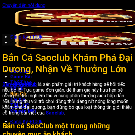
Chuyển đến nội dung
Đăng Ký +100k
Đăng nhập
Bắn Cá Saoclub Khám Phá Đại
Dương, Nhận Về Thưởng Lớn
SaoClub
Game Bài
Thể Thao
Bắn cá Saoclub
là sản phẩm giải trí khách hàng sẽ hối tiếc
Nổ Hũ
nếu bỏ lỡ. Tựa game đơn giản, dễ tham gia này hứa hẹn sẽ
Bắn Cá
mang tới trải nghiệm thú vị cùng phần thưởng siêu hấp dẫn.
Tài Xỉu
Nếu hứng thú với trò chơi đồng thời đang rất nóng lòng muốn
TIN TỨC
khám phá đại dương, bạn đừng bỏ qua loạt thông tin giới thiệu
Khuyến Mãi
có trong bài viết của
Saoclub
.
Đăng Ký +100k
Bắn cá SaoClub một trong những
Đăng nhập
chuyên mục ăn khách